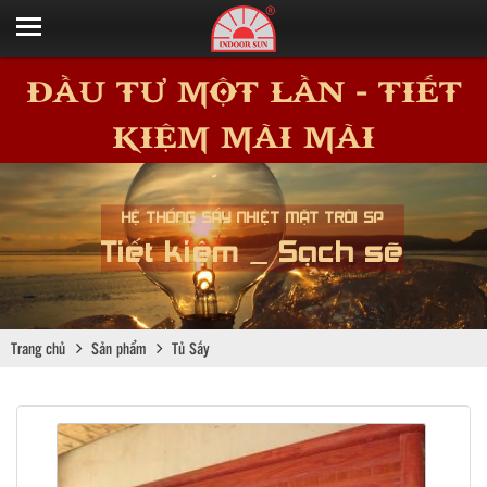
ĐẦU TƯ MỘT LẦN - TIẾT
KIỆM MÃI MÃI
HỆ THỐNG SẤY NHIỆT MẶT TRỜI SP
Tiết kiệm _ Sạch sẽ
Trang chủ
Sản phẩm
Tủ Sấy