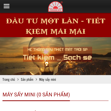
ĐẦU TƯ MỘT LẦN - TIẾT
KIỆM MÃI MÃI
HỆ THỐNG SẤY NHIỆT MẶT TRỜI SP
Tiết kiệm _ Sạch sẽ
Trang chủ
Sản phẩm
Máy sấy mini
MÁY SẤY MINI (0 SẢN PHẨM)